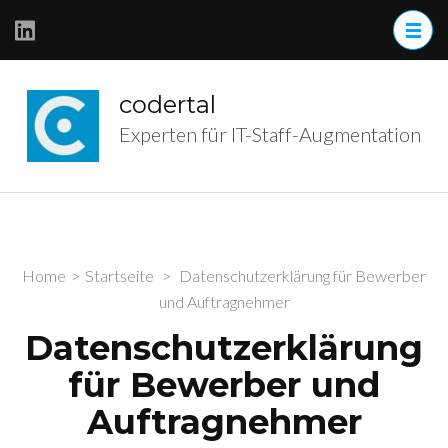
Skip
to
content
(Press
codertal
Enter)
Experten für IT-Staff-Augmentation
Home
>
Startseite
>
Datenschutzerklärung für Bewerber
und Auftragnehmer
Datenschutzerklärung
für Bewerber und
Auftragnehmer